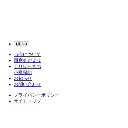
メ
MENU
ニ
当会について
ュ
ー
同窓会だより
ナ
くりぼっちの
ビ
小樽探訪
ゲ
お知らせ
ー
お問い合わせ
シ
ョ
プライバシーポリシー
ン
サイトマップ
ボ
タ
ン