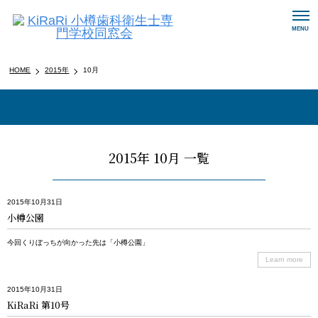
メ
MENU
ニ
ュ
ー
HOME
2015年
10月
ナ
ビ
ゲ
ー
シ
ョ
2015年 10月 一覧
ン
ボ
タ
2015年10月31日
ン
小樽公園
今回くりぼっちが向かった先は「小樽公園」
Learn more
2015年10月31日
KiRaRi 第10号