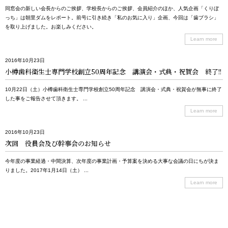
同窓会の新しい会長からのご挨拶、学校長からのご挨拶、会員紹介のほか、人気企画「くりぼ
っち」は朝里ダムをレポート。前号に引き続き「私のお気に入り」企画、今回は「歯ブラシ」
を取り上げました。お楽しみください。
Learn more
2016年10月23日
小樽歯科衛生士専門学校創立50周年記念 講演会・式典・祝賀会 終了!!
10月22日（土）小樽歯科衛生士専門学校創立50周年記念 講演会・式典・祝賀会が無事に終了
した事をご報告させて頂きます。 ...
Learn more
2016年10月23日
次回 役員会及び幹事会のお知らせ
今年度の事業経過・中間決算、次年度の事業計画・予算案を決める大事な会議の日にちが決ま
りました。2017年1月14日（土） ...
Learn more