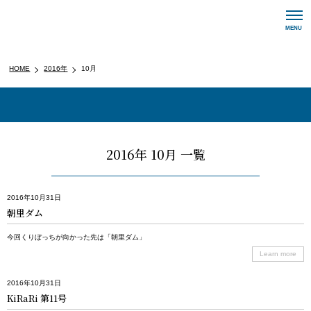
メ
MENU
ニ
ュ
ー
HOME
2016年
10月
ナ
ビ
ゲ
ー
シ
ョ
2016年 10月 一覧
ン
ボ
タ
2016年10月31日
ン
朝里ダム
今回くりぼっちが向かった先は「朝里ダム」
Learn more
2016年10月31日
KiRaRi 第11号