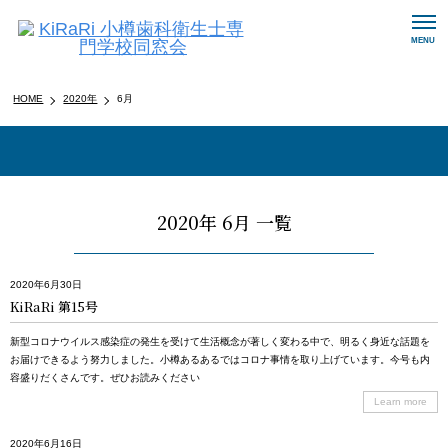
メ
MENU
ニ
ュ
ー
HOME
2020年
6月
ナ
ビ
ゲ
ー
シ
ョ
2020年 6月 一覧
ン
ボ
タ
2020年6月30日
ン
KiRaRi 第15号
新型コロナウイルス感染症の発生を受けて生活概念が著しく変わる中で、明るく身近な話題を
お届けできるよう努力しました。小樽あるあるではコロナ事情を取り上げています。今号も内
容盛りだくさんです。ぜひお読みください
Learn more
2020年6月16日