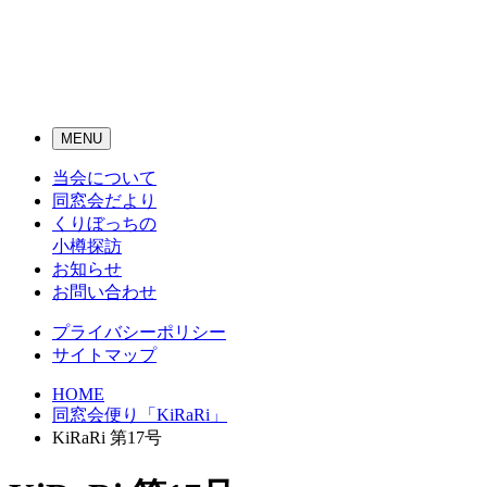
メ
MENU
ニ
当会について
ュ
ー
同窓会だより
ナ
くりぼっちの
ビ
小樽探訪
ゲ
お知らせ
ー
お問い合わせ
シ
ョ
プライバシーポリシー
ン
サイトマップ
ボ
タ
HOME
ン
同窓会便り「KiRaRi」
KiRaRi 第17号