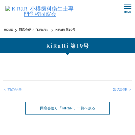
メ
MENU
ニ
ュ
ー
HOME
同窓会便り「KiRaRi」
KiRaRi 第19号
ナ
ビ
KiRaRi 第19号
ゲ
ー
シ
ョ
ン
ボ
タ
ン
＜ 前の記事
次の記事 ＞
同窓会便り「KiRaRi」一覧へ戻る