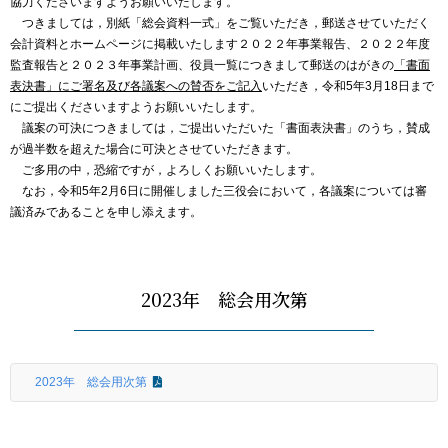
協力くださいますようお願いいたします。
つきましては，別紙「総会資料一式」をご覧いただき，郵送させていただく
会計資料とホームページに掲載いたします２０２２年事業報告、２０２２年度
監査報告と２０２３年事業計画、役員一覧につきまして郵送のはがきの
「書面
表決書」にご署名及び各議案への賛否をご記入
いただき，令和5年3月18日まで
にご提出くださいますようお願いいたします。
議案の可決につきましては，ご提出いただいた「書面表決書」のうち，賛成
が過半数を超えた場合に可決とさせていただきます。
ご多用の中，恐縮ですが，よろしくお願いいたします。
なお，令和5年2月6日に開催しました三役会において，各議案については審
議済みであることを申し添えます。
2023年 総会用次第
2023年 総会用次第