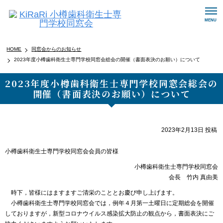
メ
MENU
ニ
ュ
ー
HOME
同窓会からのお知らせ
ナ
2023年度小樽歯科衛生士専門学校同窓会総会の開催（書面表決のお願い）について
ビ
ゲ
2023年度小樽歯科衛生士専門学校同窓会総会の
ー
開催（書面表決のお願い）について
シ
ョ
ン
ボ
2023年2月13日
投稿
タ
ン
小樽歯科衛生士専門学校同窓会会員の皆様
小樽歯科衛生士専門学校同窓会
会長 竹内 真由美
時下，皆様にはますますご清栄のこととお慶び申し上げます。
小樽歯科衛生士専門学校同窓会では，例年４月第一土曜日に定期総会を開催
しておりますが，新型コロナウイルス感染拡大防止の観点から，書面表決にご