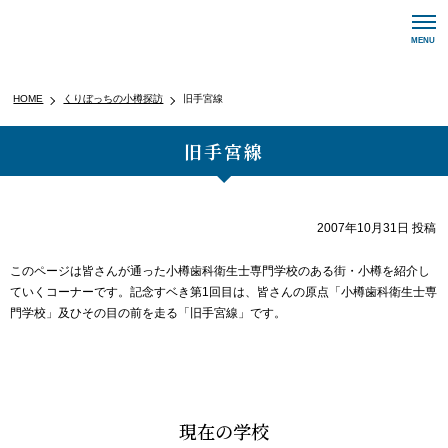
メ
MENU
ニ
ュ
ー
HOME
くりぼっちの小樽探訪
旧手宮線
ナ
ビ
旧手宮線
ゲ
ー
シ
ョ
2007年10月31日
投稿
ン
ボ
このページは皆さんが通った小樽歯科衛生士専門学校のある街・小樽を紹介し
タ
ていくコーナーです。記念すベき第1回目は、皆さんの原点「小樽歯科衛生士専
ン
門学校」及ひその目の前を走る「旧手宮線」です。
現在の学校