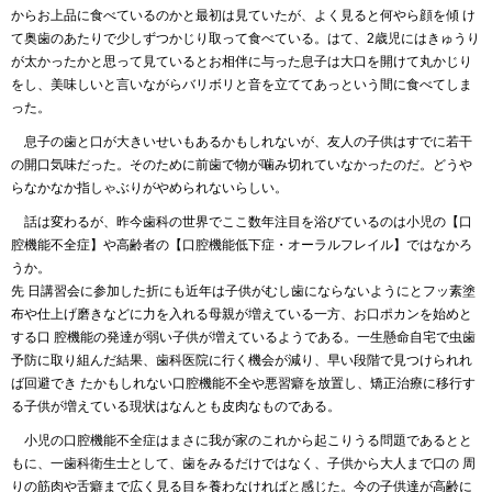
からお上品に食べているのかと最初は見ていたが、よく見ると何やら顔を傾 け
て奥歯のあたりで少しずつかじり取って食べている。はて、2歳児にはきゅうり
が太かったかと思って見ているとお相伴に与った息子は大口を開けて丸かじり
をし、美味しいと言いながらバリボリと音を立ててあっという間に食べてしま
った。
息子の歯と口が大きいせいもあるかもしれないが、友人の子供はすでに若干
の開口気味だった。そのために前歯で物が噛み切れていなかったのだ。どうや
らなかなか指しゃぶりがやめられないらしい。
話は変わるが、昨今歯科の世界でここ数年注目を浴びているのは小児の【口
腔機能不全症】や高齢者の【口腔機能低下症・オーラルフレイル】ではなかろ
うか。
先 日講習会に参加した折にも近年は子供がむし歯にならないようにとフッ素塗
布や仕上げ磨きなどに力を入れる母親が増えている一方、お口ポカンを始めと
する口 腔機能の発達が弱い子供が増えているようである。一生懸命自宅で虫歯
予防に取り組んだ結果、歯科医院に行く機会が減り、早い段階で見つけられれ
ば回避でき たかもしれない口腔機能不全や悪習癖を放置し、矯正治療に移行す
る子供が増えている現状はなんとも皮肉なものである。
小児の口腔機能不全症はまさに我が家のこれから起こりうる問題であるとと
もに、一歯科衛生士として、歯をみるだけではなく、子供から大人まで口の 周
りの筋肉や舌癖まで広く見る目を養わなければと感じた。今の子供達が高齢に