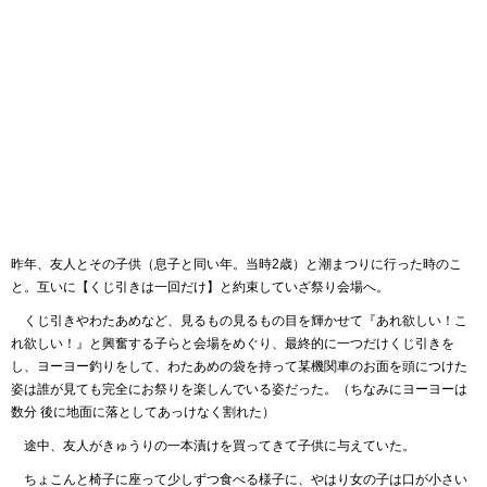
昨年、友人とその子供（息子と同い年。当時2歳）と潮まつりに行った時のこ
と。互いに【くじ引きは一回だけ】と約束していざ祭り会場へ。
くじ引きやわたあめなど、見るもの見るもの目を輝かせて『あれ欲しい！こ
れ欲しい！』と興奮する子らと会場をめぐり、最終的に一つだけくじ引きを
し、ヨーヨー釣りをして、わたあめの袋を持って某機関車のお面を頭につけた
姿は誰が見ても完全にお祭りを楽しんでいる姿だった。（ちなみにヨーヨーは
数分 後に地面に落としてあっけなく割れた）
途中、友人がきゅうりの一本漬けを買ってきて子供に与えていた。
ちょこんと椅子に座って少しずつ食べる様子に、やはり女の子は口が小さい