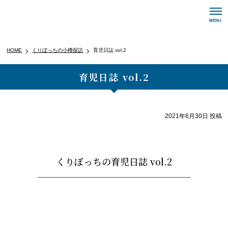
メ
MENU
ニ
ュ
ー
HOME
くりぼっちの小樽探訪
育児日誌 vol.2
ナ
ビ
育児日誌 vol.2
ゲ
ー
シ
ョ
2021年6月30日
投稿
ン
ボ
タ
ン
くりぼっちの育児日誌 vol.2