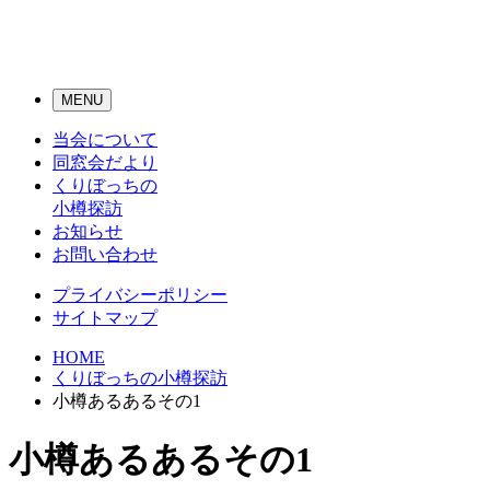
メ
MENU
ニ
当会について
ュ
ー
同窓会だより
ナ
くりぼっちの
ビ
小樽探訪
ゲ
お知らせ
ー
お問い合わせ
シ
ョ
プライバシーポリシー
ン
サイトマップ
ボ
タ
HOME
ン
くりぼっちの小樽探訪
小樽あるあるその1
小樽あるあるその1